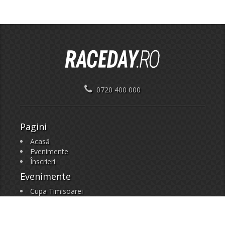
0720 400 000
Pagini
Acasă
Evenimente
Înscrieri
Evenimente
Cupa Timisoarei
Cupa Max Ausnit
Herneacova MTB Challenge
Cupa Padurea Verde