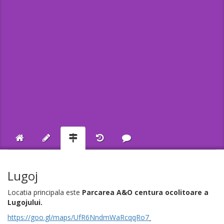
Lugoj
Locatia principala este
Parcarea A&O
centura ocolitoare a
Lugojului.
https://goo.gl/maps/UfR6NndmWaRcqqRo7