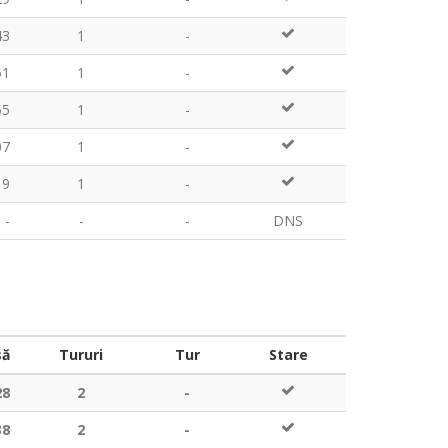
43
1
-
51
1
-
55
1
-
07
1
-
19
1
-
-
-
-
DNS
să
Tururi
Tur
Stare
28
2
-
38
2
-