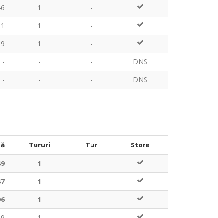
46
1
-
21
1
-
59
1
-
-
-
-
DNS
-
-
-
DNS
să
Tururi
Tur
Stare
49
1
-
47
1
-
06
1
-
29
1
-