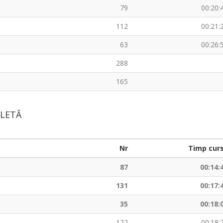
79
00:20:
112
00:21:
63
00:26:
288
165
ICLETĂ
Nr
Timp cur
87
00:14:
131
00:17:
35
00:18:
122
00:18: