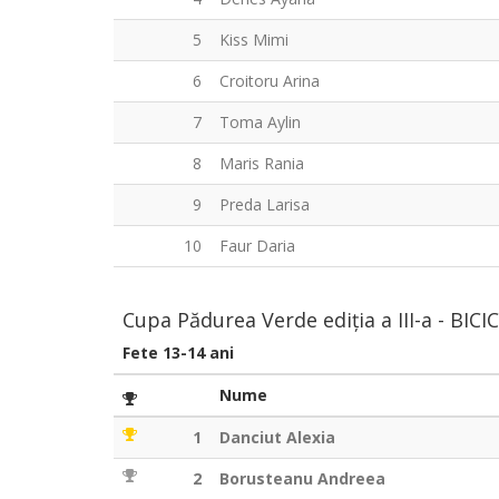
5
Kiss Mimi
6
Croitoru Arina
7
Toma Aylin
8
Maris Rania
9
Preda Larisa
10
Faur Daria
Cupa Pădurea Verde ediția a III-a - BIC
Fete 13-14 ani
Nume
1
Danciut Alexia
2
Borusteanu Andreea