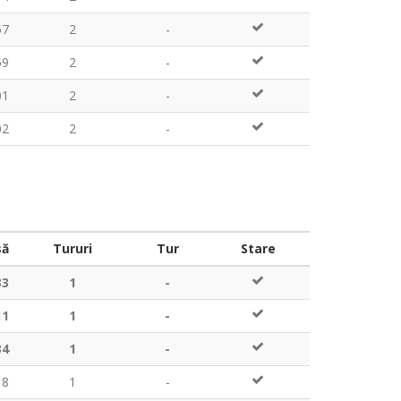
57
2
-
59
2
-
01
2
-
02
2
-
să
Tururi
Tur
Stare
33
1
-
11
1
-
34
1
-
18
1
-