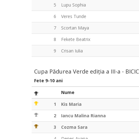
5
Lupu Sophia
6
Veres Tunde
7
Scortan Maya
8
Fekete Beatrix
9
Crisan Iulia
Cupa Pădurea Verde ediția a III-a - BIC
Fete 9-10 ani
Nume
1
Kis Maria
2
Iancu Malina Rianna
3
Cozma Sara
4
Denes Ayana