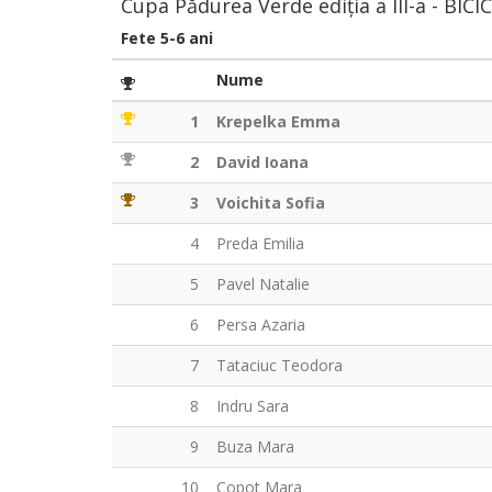
Cupa Pădurea Verde ediția a III-a - BIC
Fete 5-6 ani
Nume
1
Krepelka Emma
2
David Ioana
3
Voichita Sofia
4
Preda Emilia
5
Pavel Natalie
6
Persa Azaria
7
Tataciuc Teodora
8
Indru Sara
9
Buza Mara
10
Copot Mara