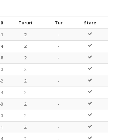
să
Tururi
Tur
Stare
31
2
-
34
2
-
38
2
-
40
2
-
42
2
-
44
2
-
48
2
-
50
2
-
51
2
-
54
2
-