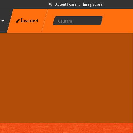
Autentificare
/
Înregistrare
Înscrieri