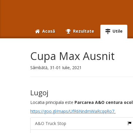
Acasă
Rezultate
Utile
Cupa Max Ausnit
Sâmbătă, 31-01 Iulie, 2021
Lugoj
Locatia principala este
Parcarea A&O
centura ocol
https://goo.gl/maps/UfR6NndmWaRcqqRo7
A&O Truck Stop