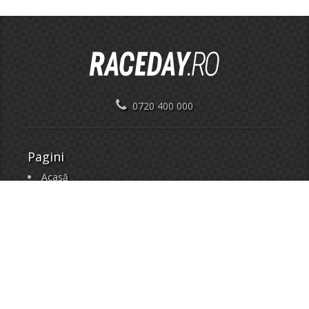
0720 400 000
Pagini
Acasă
Evenimente
Înscrieri
Evenimente
Cupa Timisoarei
Cupa Max Ausnit
Herneacova MTB Challenge
Cupa Padurea Verde
Campionatul National de XCO